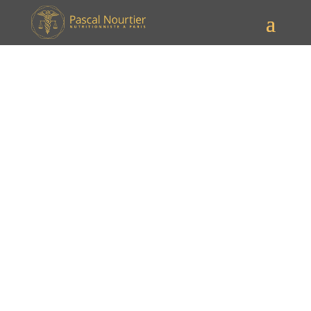
Analogues du GLP-1 Paris
[date_mise_a_jour prefix="Mis à jour le " bold="oui"]
Dans
Analogues du GLP-1 Paris
, je vous convie à un
voyage étonnant au cœur des
GLP-1F (Glucagon-Like
Peptide-1 analogues)
, leurs noms commerciaux,
mécanismes et indications en 2025. Vous
retrouvez
Analogues du GLP-1 Paris
dès ce premier
paragraphe, une manière de poser d’emblée le cap de
l’article. Ces molécules façonnent aujourd’hui la prise
en charge de pathologies métaboliques, du diabète à
l’obésité, et bien au-delà.