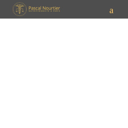
Meilleures sources de
protéines pour soutenir la
perte de poids sous GLP-1F
Dans un élan presque poétique,
Meilleures sources
de protéines pour soutenir la perte de poids sous
GLP-1F
résonne dès le premier titre, comme une
promesse de clarté scientifique.
Meilleures sources
de protéines pour soutenir la perte de poids sous
GLP-1F
s’impose aussi dans ce premier paragraphe,
plantant le décor d’un discours érudit mais
accessible. Découvrez comment
les stratégies
nutritionnelles adaptées aux cadres parisiens