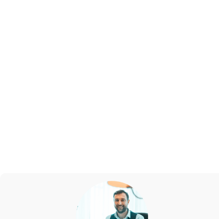
bouleverser son mode de vie, comme la méditation et
l’exercice physique.
Parmi toutes ces solutions, la plus simple et la plus
pratique est la cure de jus détox. Parmi l’ensemble
des cures proposées sur le marché, Kitchendetox se
distingue par le faible apport en sucre de ses jus, leur
diversité, leur goût et la personnalisation des
formules. Laissez-vous tenter par quelques jours de
cure de jus Kitchendetox pour un bien-être sans
effort !
Pour une cure de DETOX sur mesure, contactez votre
nutritionniste à Paris
.