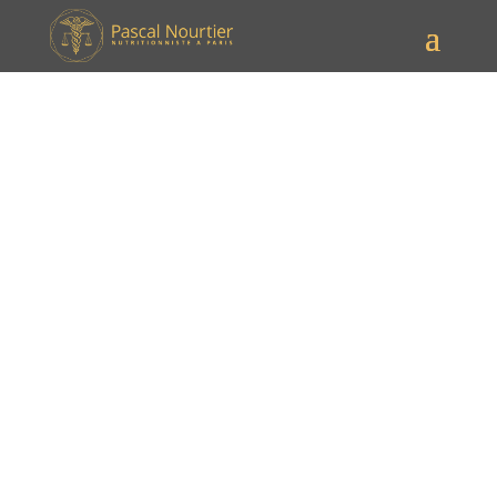
Cure de jus, week-end detox,
retraite de yoga, le bien-être
sur commande ?
Cure de jus, week-end detox, retraite de yoga, le bien-
être sur commande ?
Depuis le début de la pandémie de Covid-19, le
monde vit une période de crise sanitaire, économique,
sociale et environnementale sans précédent. Les
confinements successifs, les restrictions de
déplacement, les pertes d’emploi, les tensions
géopolitiques, l’inflation, le réchauffement climatique,
les catastrophes naturelles, les attentats terroristes…