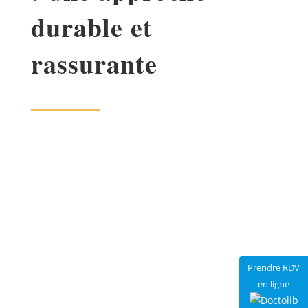
durable et
rassurante
Maigrir doucement est une approche adaptée à
de nombreux patients qui souhaitent perdre du
poids sans brutaliser leur organisme. Cette
méthode est particulièrement indiquée pour les
personnes souffrant de pathologies, celles ayant
suivi trop de régimes restrictifs, ou celles qui
veulent retrouver confiance en elles sans se
Prendre RDV
décourager. Elle permet également de maintenir
en ligne
une vie sociale agréable, sans frustration ni