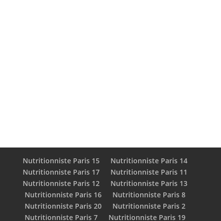
Que vous ayez un objectif modéré ou plus
ambitieux, vous méritez un suivi sérieux et
efficace, sans jugement. Pascal Nourtier vous
aide à construire un programme sur mesure
pour atteindre vos objectifs et stabiliser
durablement votre poids.
Nutritionniste Paris 15
Nutritionniste Paris 14
Nutritionniste Paris 17
Nutritionniste Paris 11
Nutritionniste Paris 12
Nutritionniste Paris 13
Nutritionniste Paris 16
Nutritionniste Paris 8
Nutritionniste Paris 20
Nutritionniste Paris 2
Nutritionniste Paris 7
Nutritionniste Paris 19