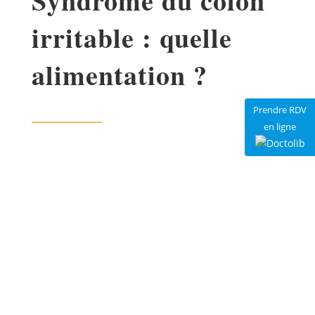
Syndrome du côlon
irritable : quelle
alimentation ?
Prendre RDV
en ligne
Le syndrome du côlon irritable est une
pathologie chronique qui n’est pas grave, mais
qui peut provoquer un inconfort digestif
important au quotidien. Les personnes atteintes
du syndrome du côlon irritable peuvent atténuer
les symptômes de ce trouble avec une
alimentation adaptée. Votre
nutritionniste à Paris
vous accompagne dans la modification de votre
alimentation pour améliorer votre confort