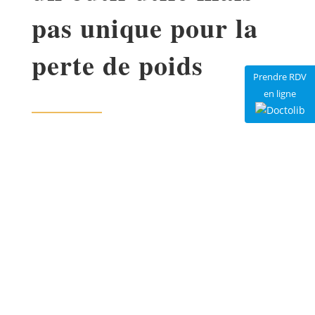
pas unique pour la
perte de poids
Prendre RDV
en ligne
Le calcul de l’IMC (indice de masse corporelle)
est un indicateur reconnu pour évaluer la
corpulence d’un individu et déterminer si son
poids est adapté à sa taille. Utilisé depuis le
XIXe siècle, il reste aujourd’hui un outil de
référence en nutrition et en médecine. Sa
simplicité et sa fiabilité en font un point de
départ pertinent dans toute démarche de
perte
de poids
. Toutefois, il doit toujours être