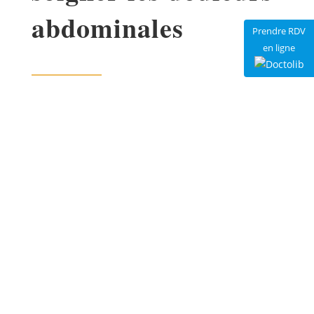
abdominales
Prendre RDV
en ligne
Les
troubles digestifs
peuvent causer des
douleurs abdominales. Ces douleurs traduisent
un dysfonctionnement du système digestif, mais
elles ne sont généralement pas graves. Elles
peuvent être soignées grâce à une alimentation
adaptée. Votre
nutritionniste à Paris
vous
propose un programme alimentaire sur mesure
pour en finir avec vos douleurs abdominales.
LES CAUSES DES DOULEURS
ABDOMINALES