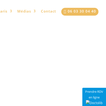
[articles_filtrés]
aris
Médias
Contact
06 03 30 04 40

Prendre RDV
en ligne