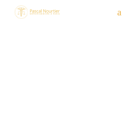
Épinards
4/07/2025
|
Aliments
Épinards : bienfaits, fibres et
santé digestive
Les épinards sont souvent cités comme un aliment