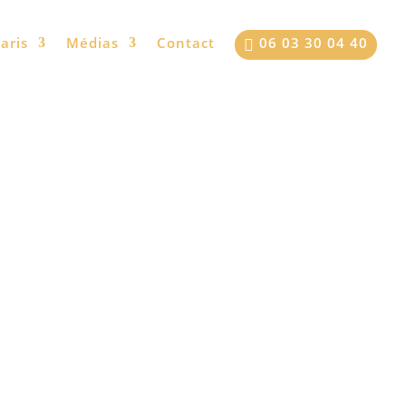
[articles_filtrés]
aris
Médias
Contact
06 03 30 04 40
