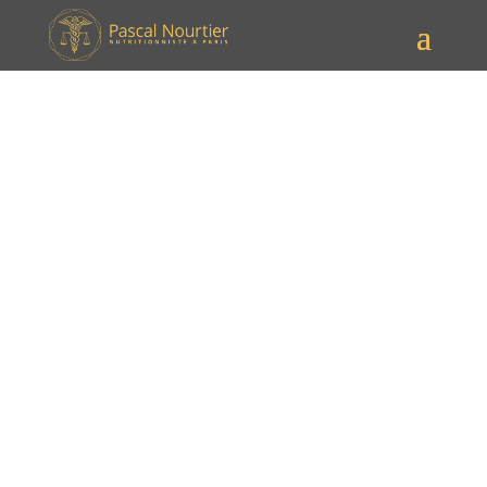
GLP-1F et santé intestinale
[date_mise_a_jour prefix="Mis à jour le " bold="oui"]
GLP-1F et santé intestinale sont désormais au cœur
des préoccupations des nutritionnistes soucieux de
soigner la flore tout en prévenant les troubles
digestifs. Dans ce récit captivant, GLP-1F et santé
intestinale s’entrelacent dès les premières lignes pour
dresser une fresque scientifique et littéraire de la
flore, de l’équilibre et du rôle du
nutritionniste à Paris
.
Le duo « GLP-1F et santé intestinale » esquisse dès les
premiers mots la complexité fascinante d’un