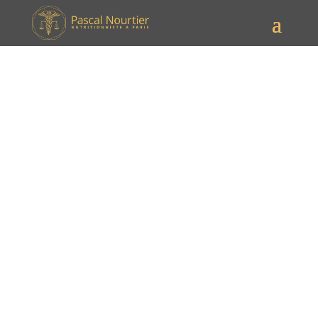
Alimentation anti-
inflammatoire pour traitement
GLP-1F
Alimentation anti-
inflammatoire pour
traitement GLP-1F : épices &
aliments clés
Le traitement GLP-1F (agonistes du peptide-1 de type
glucagon) est aujourd’hui utilisé en endocrinologie, en
diabétologie et dans la prise en charge de l’obésité.
Dans ce contexte,
Alimentation anti-inflammatoire