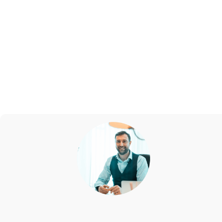
Régime méditerranéen et régime IG bas : stabilisation
de la glycémie, réduction de l’inflammation.
Cuisiner
IG bas+2BMoove+2
Études sur les effets du régime méditerranéen dans
la polyarthrite rhumatoïde : réduction de la douleur et
des marqueurs inflammatoires.
Société de l’arthrite
du Canada+1