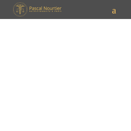
Les meilleures habitudes pour
stabiliser son poids après une
période d’excès
[date_mise_a_jour prefix="Mis à jour le " bold="oui"]
Quand on traverse une période d’excès — fêtes,
vacances, stress, repas copieux — il arrive qu’on vive
un regain de poids, une sensation de gonflement, une
envie de « repartir d’un bon pied ». Dans ces
moments, adopter les meilleures habitudes pour
stabiliser son poids
après une période d’excès est
essentiel pour ne pas laisser ces kilos s’installer