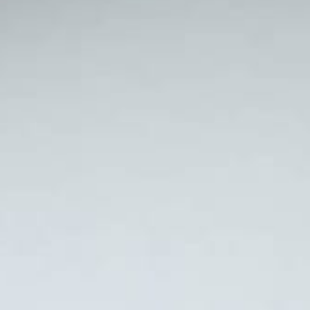
Actualités
Pascal Nourtier, nutritionniste à Paris
depuis de nombreuses années, répond aux
médias sur les sujets d’actualité.
Pour
maigrir
, la mise en garde contre les
régimes miracles, reportage sur un aliment
ou un phénomène de mode, Il répond aux
questions pour partager ses connaissances
et son expérience. L’information et la
prévention est au cœur de ses
préoccupations. Nouveau : découvrez
pourquoi l’expérience reste essentielle avec