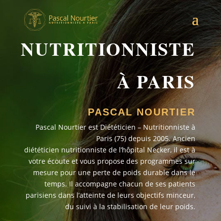
NUTRITIONNISTE
À PARIS
PASCAL NOURTIER
Pascal Nourtier est Diététicien – Nutritionniste à
Paris (75) depuis 2005. Ancien
diététicien nutritionniste de l’hôpital Necker, il est à
votre écoute et vous propose des programmes sur
mesure pour une perte de poids durable dans le
temps. Il accompagne chacun de ses patients
parisiens dans l’atteinte de leurs objectifs minceur,
du suivi à la stabilisation de leur poids.