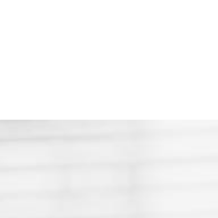
règles est la condition sinequanone pour la
stabilisation durable.
Pascal Nourtier, nutritionniste à
Paris, est souvent sollicité pour
répondre dans les médias aux
questions du grand public ou
donner un avis professionnel
sur des sujets d’actualités.
C’est un devoir d’apporter des