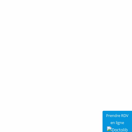
depuis plus de 18 ans, vous propose un
accompagnement personnalisé pour perdre
du poids efficacement et durablement.
Diplômé et expérimenté, il met à profit son
expertise pour vous aider à maigrir sans
reprendre de poids, en prenant en compte
les spécificités de votre corps et de votre
mode de vie.
Prendre RDV
en ligne