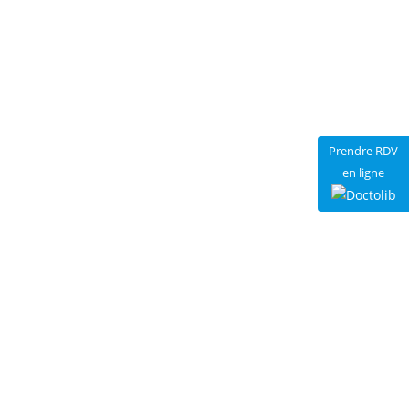
Prendre RDV
en ligne
Les problèmes de digestion :
ces maux tabous et
pourtant si courants
Pas de troubles intestinaux sans digestion difficile.
Cela n’est un secret pour personne : si les problèmes
de digestion sont très fréquents, ils sont
généralement tus, voire cachés par ceux qui en