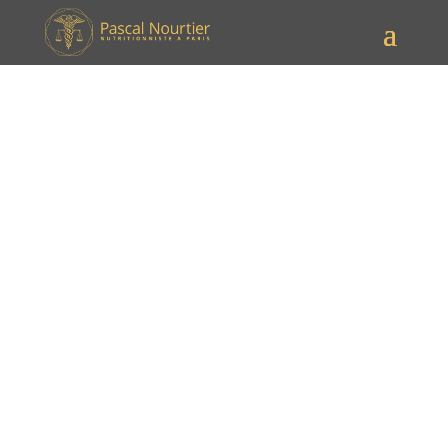
Solutions et conseils
diététiques pour les troubles
intestinaux
Note : Cet article ne remplace pas le conseil de votre
médecin et ne doit pas être considéré comme une
prescription.
Maux de ventre, ballonnements ou encore diarrhée :
les troubles intestinaux peuvent avoir différentes
origines et se manifester de façon variée. Ils n’en ont
pas moins un point commun : ils sont
particulièrement désagréables pour ceux qui en
souffrent. Heureusement, ils ne sont pas une fatalité.