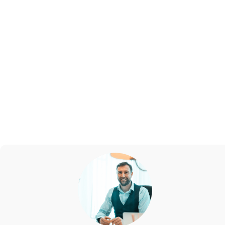
générale. Néanmoins, s’ils reviennent de manière plus
fréquente ou s’ils sont d’une forte intensité et qu’ils
sont associés à une perte de poids, ils doivent être
considérés avec une grande attention. Pour écarter
toute maladie sous-jacente, il sera alors nécessaire
d’en parler à un médecin traitant. En fonction de vos
symptômes et des examens à effectuer, ce dernier
pourra alors vous orienter vers un spécialiste.